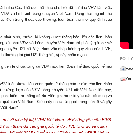
lãnh đạo Cục Thể dục thể thao cho biết đã chỉ đạo VFV làm việc
 VĐV và hình ảnh bóng chuyền Việt Nam. Đồng thời, ngành thể
mục đích trung thực, cao thượng, luôn tuân thủ mọi quy định của
à phát sinh, trước đó không được thông báo đến các liên đoàn
ng, xử phạt VĐV và bóng chuyền Việt Nam thì phải lý giải cơ sở
bóng chuyền U21 nữ Việt Nam vẫn chấp hành quy định của FIVB,
nh thường tại giải U21 thế giới", vị này nhấn mạnh.
FOLL
ng tiền lệ chưa từng có VĐV nào, liên đoàn thể thao quốc tế nào
Fac
You
 VĐV luôn được liên đoàn quốc tế thông báo trước cho liên đoàn
Với trường hợp của VĐV bóng chuyền U21 nữ Việt Nam lần này,
phải kiểm tra thông số đó. Đến giải họ mới yêu cầu bổ sung và
 quả của Việt Nam. Điều này chưa từng có trong tiền lệ và gây
 Việt Nam".
u nại về việc kỷ luật VĐV Việt Nam, VFV cũng yêu cầu FIVB
VĐV khi tham dự các giải quốc tế do FIVB tổ chức và quản
địch thế giới 2025 sẽ diễn ra tại Thái Lan, nếu FIVB không