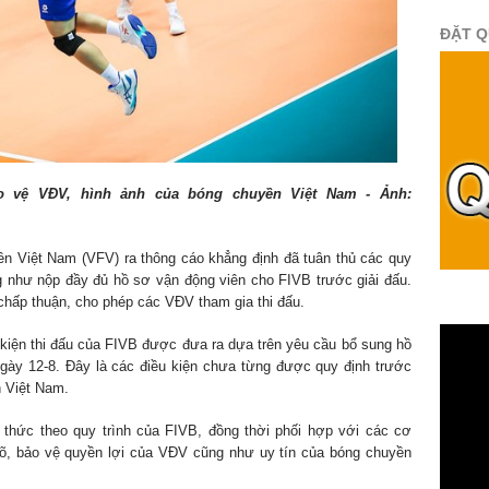
ĐẶT 
o vệ VĐV, hình ảnh của bóng chuyền Việt Nam - Ảnh:
ền Việt Nam (VFV) ra thông cáo khẳng định đã tuân thủ các quy
 như nộp đầy đủ hồ sơ vận động viên cho FIVB trước giải đấu.
hấp thuận, cho phép các VĐV tham gia thi đấu.
kiện thi đấu của FIVB được đưa ra dựa trên yêu cầu bổ sung hồ
ngày 12-8. Đây là các điều kiện chưa từng được quy định trước
n Việt Nam.
 thức theo quy trình của FIVB, đồng thời phối hợp với các cơ
õ, bảo vệ quyền lợi của VĐV cũng như uy tín của bóng chuyền