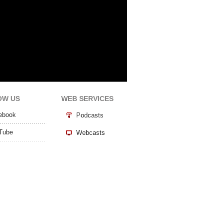
OW US
WEB SERVICES
ebook
Podcasts
Tube
Webcasts