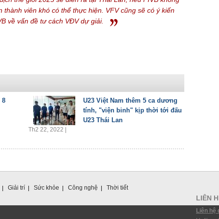
n thành viên khó có thể thực hiện.
VFV cũng sẽ có ý kiến
VB về vấn đề tư cách VĐV dự giải.
 8
U23 Việt Nam thêm 5 ca dương
tính, "viện binh" kịp thời tới đấu
U23 Thái Lan
Th2 22, 2022 |
Giải trí
Sức khỏe
Công nghệ
Thời tiết
LIÊN 
Liên hệ