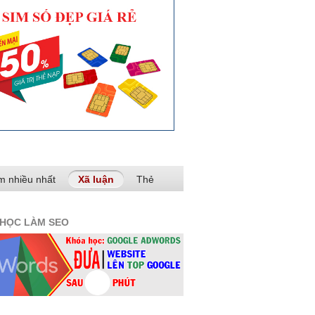
m nhiều nhất
Xã luận
(tab hoạt động)
Thẻ
HỌC LÀM SEO