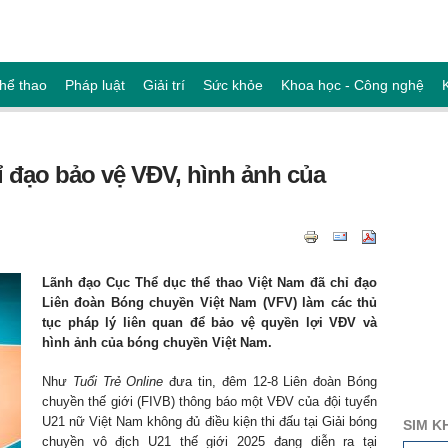
hể thao
Pháp luật
Giải trí
Sức khỏe
Khoa học - Công nghệ
ỉ đạo bảo vệ VĐV, hình ảnh của
Lãnh đạo Cục Thể dục thể thao Việt Nam đã chỉ đạo
Liên đoàn Bóng chuyền Việt Nam (VFV) làm các thủ
tục pháp lý liên quan để bảo vệ quyền lợi VĐV và
hình ảnh của bóng chuyền Việt Nam.
Như
Tuổi Trẻ Online
đưa tin, đêm 12-8 Liên đoàn Bóng
chuyền thế giới (FIVB) thông báo một VĐV của đội tuyển
U21 nữ Việt Nam không đủ điều kiện thi đấu tại Giải bóng
SIM K
chuyền vô địch U21 thế giới 2025 đang diễn ra tại