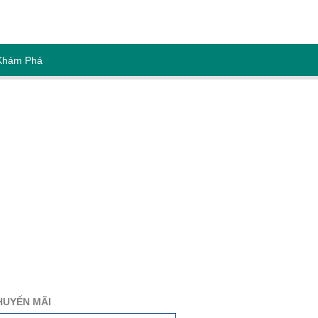
Khám Phá
HUYẾN MÃI