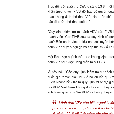
Trao đổi với
Tuổi Trẻ Online
sáng 13-8, một 
khẩn trương với FIVB để bảo vệ quyền của
thao khẳng định thể thao Việt Nam tôn chỉ 
các tổ chức thể thao quốc tế.
"Quy định kiểm tra tư cách VĐV của FIVB l
thành viên. Giờ FIVB đưa ra quy định bổ su
nào? Bên cạnh việc khiếu nại, đội tuyển 
hành xử chuyên nghiệp và tiếp tục thi đấu bì
Một lãnh đạo ngành thể thao khẳng định, tro
hành xử như việc đang diễn ra ở FIVB.
Vị này nói: "Các quy định kiểm tra tư cách
quốc gia trước giải đấu để họ chuẩn bị. 
FIVB không hề đưa ra quy định VĐV dự giải 
nói VĐV Việt Nam không đủ tư cách, hủy kết
ảnh hưởng rất lớn đến VĐV và bóng chuyền
Lãnh đạo VFV cho biết ngoài khiế
phải đưa ra các quy định cụ thể cho 
lý.
Ngày 22-8 tới Giải bóng chuyền vô 