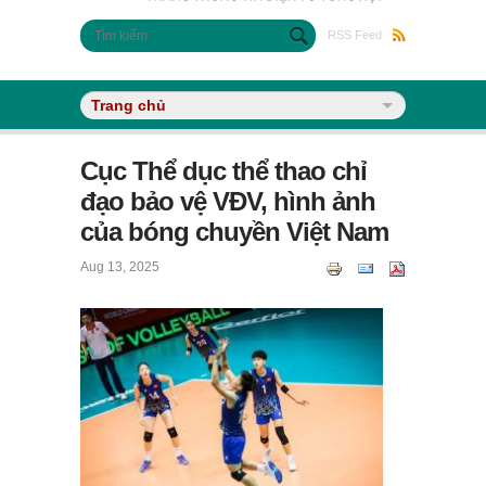
Biểu mẫu tìm kiếm
Tìm kiếm
RSS Feed
Cục Thể dục thể thao chỉ
đạo bảo vệ VĐV, hình ảnh
của bóng chuyền Việt Nam
Aug 13, 2025