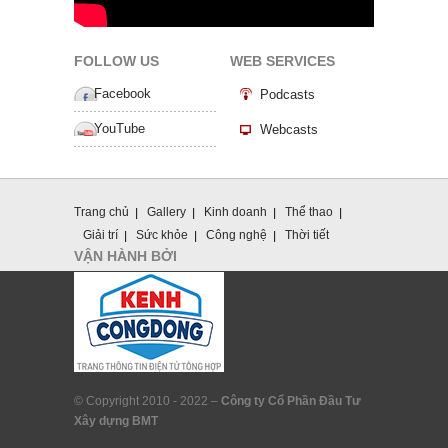
FOLLOW US
WEB SERVICES
Facebook
Podcasts
YouTube
Webcasts
Trang chủ
Gallery
Kinh doanh
Thể thao
Giải trí
Sức khỏe
Công nghệ
Thời tiết
VẬN HÀNH BỞI
© Copyright 2010 - 2022 –
Công ty Cổ Phần Đầu Tư
Xây dựng BMT