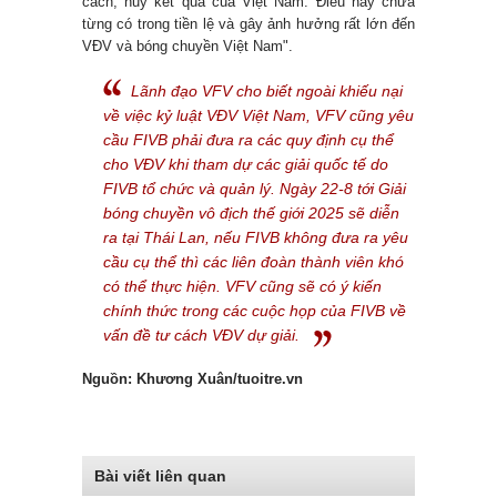
cách, hủy kết quả của Việt Nam. Điều này chưa
từng có trong tiền lệ và gây ảnh hưởng rất lớn đến
VĐV và bóng chuyền Việt Nam".
Lãnh đạo VFV cho biết ngoài khiếu nại
về việc kỷ luật VĐV Việt Nam, VFV cũng yêu
cầu FIVB phải đưa ra các quy định cụ thể
cho VĐV khi tham dự các giải quốc tế do
FIVB tổ chức và quản lý.
Ngày 22-8 tới Giải
bóng chuyền vô địch thế giới 2025 sẽ diễn
ra tại Thái Lan, nếu FIVB không đưa ra yêu
cầu cụ thể thì các liên đoàn thành viên khó
có thể thực hiện.
VFV cũng sẽ có ý kiến
chính thức trong các cuộc họp của FIVB về
vấn đề tư cách VĐV dự giải.
Nguồn: Khương Xuân/tuoitre.vn
Bài viết liên quan