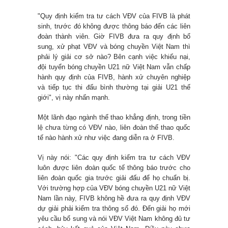
"Quy định kiểm tra tư cách VĐV của FIVB là phát
sinh, trước đó không được thông báo đến các liên
đoàn thành viên. Giờ FIVB đưa ra quy định bổ
sung, xử phạt VĐV và bóng chuyền Việt Nam thì
phải lý giải cơ sở nào? Bên cạnh việc khiếu nại,
đội tuyển bóng chuyền U21 nữ Việt Nam vẫn chấp
hành quy định của FIVB, hành xử chuyên nghiệp
và tiếp tục thi đấu bình thường tại giải U21 thế
giới", vị này nhấn mạnh.
Một lãnh đạo ngành thể thao khẳng định, trong tiền
lệ chưa từng có VĐV nào, liên đoàn thể thao quốc
tế nào hành xử như việc đang diễn ra ở FIVB.
Vị này nói: "Các quy định kiểm tra tư cách VĐV
luôn được liên đoàn quốc tế thông báo trước cho
liên đoàn quốc gia trước giải đấu để họ chuẩn bị.
Với trường hợp của VĐV bóng chuyền U21 nữ Việt
Nam lần này, FIVB không hề đưa ra quy định VĐV
dự giải phải kiểm tra thông số đó. Đến giải họ mới
yêu cầu bổ sung và nói VĐV Việt Nam không đủ tư