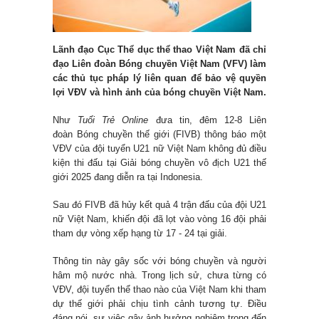
Lãnh đạo Cục Thể dục thể thao Việt Nam đã chỉ
đạo Liên đoàn Bóng chuyền Việt Nam (VFV) làm
các thủ tục pháp lý liên quan để bảo vệ quyền
lợi VĐV và hình ảnh của bóng chuyền Việt Nam.
Như
Tuổi Trẻ Online
đưa tin, đêm 12-8 Liên
đoàn Bóng chuyền thế giới (FIVB) thông báo một
VĐV của đội tuyển U21 nữ Việt Nam không đủ điều
kiện thi đấu tại Giải bóng chuyền vô địch U21 thế
giới 2025 đang diễn ra tại Indonesia.
Sau đó FIVB đã hủy kết quả 4 trận đấu của đội U21
nữ Việt Nam, khiến đội đã lọt vào vòng 16 đội phải
tham dự vòng xếp hạng từ 17 - 24 tại giải.
Thông tin này gây sốc với bóng chuyền và người
hâm mộ nước nhà. Trong lịch sử, chưa từng có
VĐV, đội tuyển thể thao nào của Việt Nam khi tham
dự thế giới phải chịu tình cảnh tương tự. Điều
đáng nói, sự việc gây ảnh hưởng nghiêm trọng đến