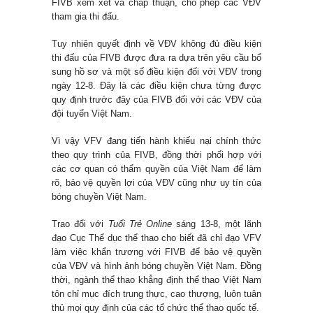
FIVB xem xét và chấp thuận, cho phép các VĐV
tham gia thi đấu.
Tuy nhiên quyết định về VĐV không đủ điều kiện
thi đấu của FIVB được đưa ra dựa trên yêu cầu bổ
sung hồ sơ và một số điều kiện đối với VĐV trong
ngày 12-8. Đây là các điều kiện chưa từng được
quy định trước đây của FIVB đối với các VĐV của
đội tuyển Việt Nam.
Vì vậy VFV đang tiến hành khiếu nại chính thức
theo quy trình của FIVB, đồng thời phối hợp với
các cơ quan có thẩm quyền của Việt Nam để làm
rõ, bảo vệ quyền lợi của VĐV cũng như uy tín của
bóng chuyền Việt Nam.
Trao đổi với
Tuổi Trẻ Online
sáng 13-8, một lãnh
đạo Cục Thể dục thể thao cho biết đã chỉ đạo VFV
làm việc khẩn trương với FIVB để bảo vệ quyền
của VĐV và hình ảnh bóng chuyền Việt Nam. Đồng
thời, ngành thể thao khẳng định thể thao Việt Nam
tôn chỉ mục đích trung thực, cao thượng, luôn tuân
thủ mọi quy định của các tổ chức thể thao quốc tế.