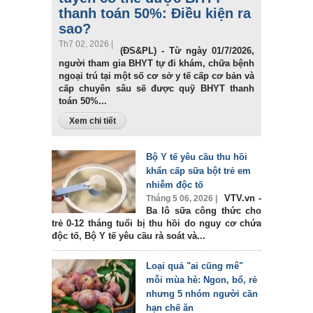
thanh toán 50%: Điều kiện ra
sao?
Th7 02, 2026 |
(ĐS&PL) - Từ ngày 01/7/2026,
người tham gia BHYT tự đi khám, chữa bệnh
ngoại trú tại một số cơ sở y tế cấp cơ bản và
cấp chuyên sâu sẽ được quỹ BHYT thanh
toán 50%...
Xem chi tiết
Bộ Y tế yêu cầu thu hồi
khẩn cấp sữa bột trẻ em
nhiễm độc tố
VTV.vn -
Tháng 5 06, 2026 |
Ba lô sữa công thức cho
trẻ 0-12 tháng tuổi bị thu hồi do nguy cơ chứa
độc tố, Bộ Y tế yêu cầu rà soát và...
Loại quả "ai cũng mê"
mỗi mùa hè: Ngon, bổ, rẻ
nhưng 5 nhóm người cần
hạn chế ăn