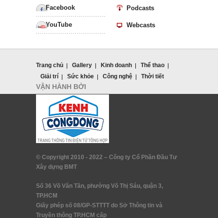
Facebook
Podcasts
YouTube
Webcasts
Trang chủ
Gallery
Kinh doanh
Thể thao
Giải trí
Sức khỏe
Công nghệ
Thời tiết
VẬN HÀNH BỞI
© Copyright 2010 - 2022 –
Công ty Cổ Phần Đầu Tư
Xây dựng BMT
Số 36 Võ Văn Tần, phường Võ Thị Sáu, quận 3,
TP.HCM
Giấy phép số 08/GP-STTTT do Sở Thông tin và
Truyền thông TP.HCM cấp