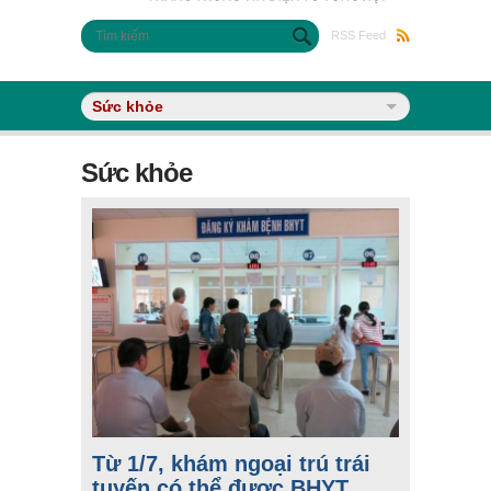
Biểu mẫu tìm kiếm
Tìm kiếm
RSS Feed
Sức khỏe
Từ 1/7, khám ngoại trú trái
tuyến có thể được BHYT