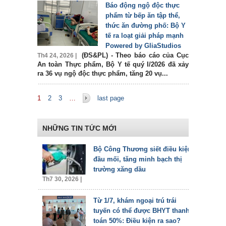
Báo động ngộ độc thực
phẩm từ bếp ăn tập thể,
thức ăn đường phố: Bộ Y
tế ra loạt giải pháp mạnh
Powered by GliaStudios
(ĐS&PL) - Theo báo cáo của Cục
Th4 24, 2026 |
An toàn Thực phẩm, Bộ Y tế quý I/2026 đã xảy
ra 36 vụ ngộ độc thực phẩm, tăng 20 vụ...
Trang
1
2
3
…
last page
NHỮNG TIN TỨC MỚI
Bộ Công Thương siết điều kiện
đầu mối, tăng minh bạch thị
trường xăng dầu
Th7 30, 2026 |
Từ 1/7, khám ngoại trú trái
tuyến có thể được BHYT thanh
toán 50%: Điều kiện ra sao?