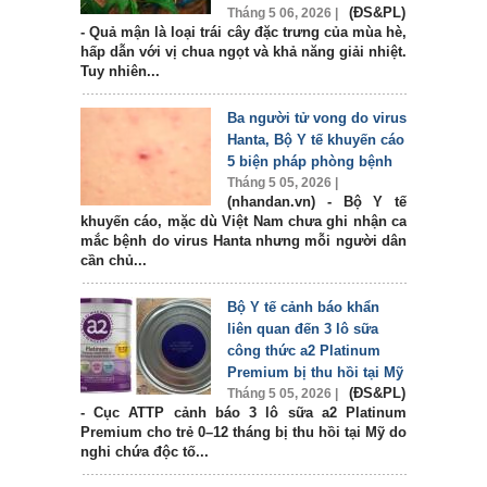
(ĐS&PL)
Tháng 5 06, 2026 |
- Quả mận là loại trái cây đặc trưng của mùa hè,
hấp dẫn với vị chua ngọt và khả năng giải nhiệt.
Tuy nhiên...
Ba người tử vong do virus
Hanta, Bộ Y tế khuyến cáo
5 biện pháp phòng bệnh
Tháng 5 05, 2026 |
(nhandan.vn) - Bộ Y tế
khuyến cáo, mặc dù Việt Nam chưa ghi nhận ca
mắc bệnh do virus Hanta nhưng mỗi người dân
cần chủ...
Bộ Y tế cảnh báo khẩn
liên quan đến 3 lô sữa
công thức a2 Platinum
Premium bị thu hồi tại Mỹ
(ĐS&PL)
Tháng 5 05, 2026 |
- Cục ATTP cảnh báo 3 lô sữa a2 Platinum
Premium cho trẻ 0–12 tháng bị thu hồi tại Mỹ do
nghi chứa độc tố...