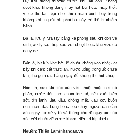
tẩy rửa thông thường trước khi lau dọn. Không
quét khô, không dùng máy hút bụi hoặc máy thổi,
vì có thể làm bụi nhỏ chứa mầm bệnh bay trong
không khí, người hít phải bụi này có thể bị nhiễm
bệnh.
Ba là, lưu ý rửa tay bằng xà phòng sau khi dọn vệ
sinh, xử lý rác, tiếp xúc với chuột hoặc khu vực có
nguy cơ.
Bốn là, bịt kín khe hở để chuột không vào nhà; đặt
bẫy khi cần; cất thức ăn, nước uống trong đồ chứa
kín; thu gom rác hằng ngày để không thu hút chuột.
Năm là, sau khi tiếp xúc với chuột hoặc nơi có
phân, nước tiểu, nơi chuột làm tổ, nếu xuất hiện
sốt, ớn lạnh, đau đầu, chóng mặt, đau cơ, buồn
nôn, nôn, đau bụng hoặc tiêu chảy, người dân cần
đến ngay cơ sở y tế và thông báo rõ nguy cơ tiếp
xúc với chuột để được khám, điều trị kịp thời./.
Nguồn: Thiên Lam/nhandan.vn