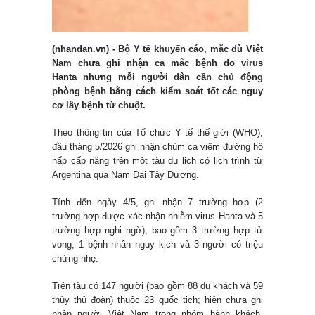
(nhandan.vn) - Bộ Y tế khuyến cáo, mặc dù Việt
Nam chưa ghi nhận ca mắc bệnh do virus
Hanta nhưng mỗi người dân cần chủ động
phòng bệnh bằng cách kiểm soát tốt các nguy
cơ lây bệnh từ chuột.
Theo thông tin của Tổ chức Y tế thế giới (WHO),
đầu tháng 5/2026 ghi nhận chùm ca viêm đường hô
hấp cấp nặng trên một tàu du lịch có lịch trình từ
Argentina qua Nam Đại Tây Dương.
Tính đến ngày 4/5, ghi nhận 7 trường hợp (2
trường hợp được xác nhận nhiễm virus Hanta và 5
trường hợp nghi ngờ), bao gồm 3 trường hợp tử
vong, 1 bệnh nhân nguy kịch và 3 người có triệu
chứng nhẹ.
Trên tàu có 147 người (bao gồm 88 du khách và 59
thủy thủ đoàn) thuộc 23 quốc tịch; hiện chưa ghi
nhận người Việt Nam trong nhóm hành khách,