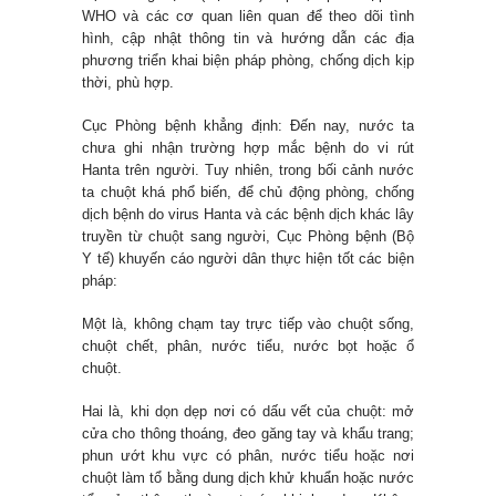
WHO và các cơ quan liên quan để theo dõi tình
hình, cập nhật thông tin và hướng dẫn các địa
phương triển khai biện pháp phòng, chống dịch kịp
thời, phù hợp.
Cục Phòng bệnh khẳng định: Đến nay, nước ta
chưa ghi nhận trường hợp mắc bệnh do vi rút
Hanta trên người. Tuy nhiên, trong bối cảnh nước
ta chuột khá phổ biến, để chủ động phòng, chống
dịch bệnh do virus Hanta và các bệnh dịch khác lây
truyền từ chuột sang người, Cục Phòng bệnh (Bộ
Y tế) khuyến cáo người dân thực hiện tốt các biện
pháp:
Một là, không chạm tay trực tiếp vào chuột sống,
chuột chết, phân, nước tiểu, nước bọt hoặc ổ
chuột.
Hai là, khi dọn dẹp nơi có dấu vết của chuột: mở
cửa cho thông thoáng, đeo găng tay và khẩu trang;
phun ướt khu vực có phân, nước tiểu hoặc nơi
chuột làm tổ bằng dung dịch khử khuẩn hoặc nước