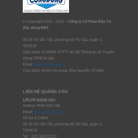
© Copyright 2010 - 2022 –
Công ty Cổ Phần Đầu Tư
Xây dựng BMT
Số 36 Võ Văn Tần, phường Võ Thị Sáu, quận 3,
TP.HCM
Giấy phép số 08/GP-STTTT do Sở Thông tin và Truyền
thông TP.HCM cấp
Email:
hieunt@bmt-inc.vn
Chịu trách nhiệm nội dung: Ông Nguyễn Tố Hiểu
LIÊN HỆ QUẢNG CÁO
Liên hệ quảng cáo:
Hotline: 0946.503.768
Email:
hieunt@bmt-inc.vn
Hỗ trợ & CSKH:
Số 36 Võ Văn Tần, phường Võ Thị Sáu, quận 3,
T.P.HCM
Tel: 028 3930 2322