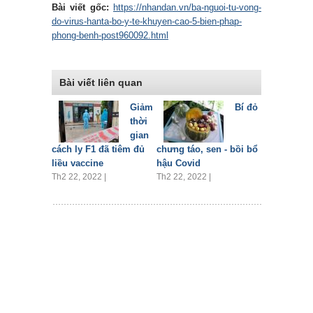
Bài viết gốc:
https://nhandan.vn/ba-nguoi-tu-vong-
do-virus-hanta-bo-y-te-khuyen-cao-5-bien-phap-
phong-benh-post960092.html
Bài viết liên quan
Giảm
Bí đỏ
thời
gian
cách ly F1 đã tiêm đủ
chưng táo, sen - bồi bổ
liều vaccine
hậu Covid
Th2 22, 2022 |
Th2 22, 2022 |