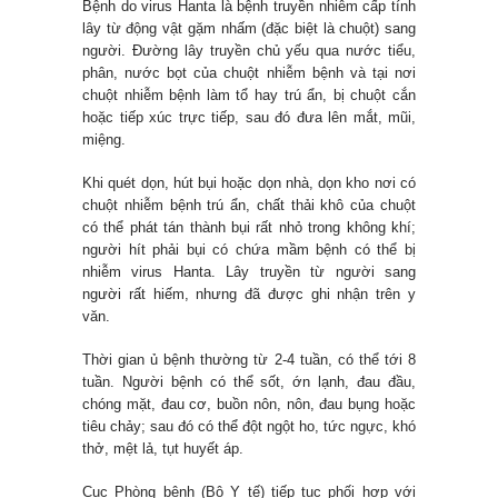
Bệnh do virus Hanta là bệnh truyền nhiễm cấp tính
lây từ động vật gặm nhấm (đặc biệt là chuột) sang
người. Đường lây truyền chủ yếu qua nước tiểu,
phân, nước bọt của chuột nhiễm bệnh và tại nơi
chuột nhiễm bệnh làm tổ hay trú ẩn, bị chuột cắn
hoặc tiếp xúc trực tiếp, sau đó đưa lên mắt, mũi,
miệng.
Khi quét dọn, hút bụi hoặc dọn nhà, dọn kho nơi có
chuột nhiễm bệnh trú ẩn, chất thải khô của chuột
có thể phát tán thành bụi rất nhỏ trong không khí;
người hít phải bụi có chứa mầm bệnh có thể bị
nhiễm virus Hanta. Lây truyền từ người sang
người rất hiếm, nhưng đã được ghi nhận trên y
văn.
Thời gian ủ bệnh thường từ 2-4 tuần, có thể tới 8
tuần. Người bệnh có thể sốt, ớn lạnh, đau đầu,
chóng mặt, đau cơ, buồn nôn, nôn, đau bụng hoặc
tiêu chảy; sau đó có thể đột ngột ho, tức ngực, khó
thở, mệt lả, tụt huyết áp.
Cục Phòng bệnh (Bộ Y tế) tiếp tục phối hợp với