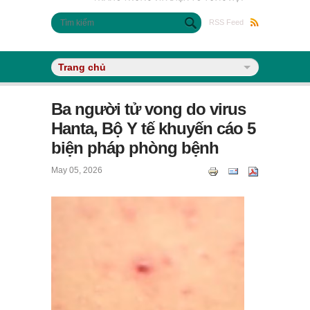
Biểu mẫu tìm kiếm
Tìm kiếm
RSS Feed
Ba người tử vong do virus
Hanta, Bộ Y tế khuyến cáo 5
biện pháp phòng bệnh
May 05, 2026