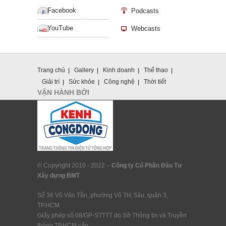
Facebook
Podcasts
YouTube
Webcasts
Trang chủ
Gallery
Kinh doanh
Thể thao
Giải trí
Sức khỏe
Công nghệ
Thời tiết
VẬN HÀNH BỞI
© Copyright 2010 - 2022 –
Công ty Cổ Phần Đầu Tư
Xây dựng BMT
Số 36 Võ Văn Tần, phường Võ Thị Sáu, quận 3,
TP.HCM
Giấy phép số 08/GP-STTTT do Sở Thông tin và Truyền
thông TP.HCM cấp