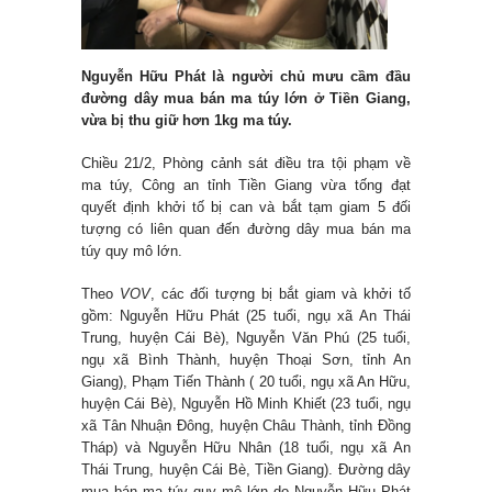
Nguyễn Hữu Phát là người chủ mưu cầm đầu
đường dây mua bán ma túy lớn ở Tiền Giang,
vừa bị thu giữ hơn 1kg ma túy.
Chiều 21/2, Phòng cảnh sát điều tra tội phạm về
ma túy, Công an tỉnh Tiền Giang vừa tống đạt
quyết định khởi tố bị can và bắt tạm giam 5 đối
tượng có liên quan đến đường dây mua bán ma
túy quy mô lớn.
Theo
VOV
, các đối tượng bị bắt giam và khởi tố
gồm: Nguyễn Hữu Phát (25 tuổi, ngụ xã An Thái
Trung, huyện Cái Bè), Nguyễn Văn Phú (25 tuổi,
ngụ xã Bình Thành, huyện Thoại Sơn, tỉnh An
Giang), Phạm Tiến Thành ( 20 tuổi, ngụ xã An Hữu,
huyện Cái Bè), Nguyễn Hồ Minh Khiết (23 tuổi, ngụ
xã Tân Nhuận Đông, huyện Châu Thành, tỉnh Đồng
Tháp) và Nguyễn Hữu Nhân (18 tuổi, ngụ xã An
Thái Trung, huyện Cái Bè, Tiền Giang). Đường dây
mua bán ma túy quy mô lớn do Nguyễn Hữu Phát