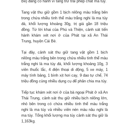
Bè) đang có hành vi tàng trữ trái phép chất ma túy.
Tang vật thu giữ gồm 1 bịch nilông màu trắng bên
trong chứa nhiều tinh thể màu trắng nghi là ma túy
đá, khối lượng khoảng 30g, trị giá gần 18 triệu
đồng. Từ lời khai của Phú và Thiện, cảnh sát tiến
hành khám xét nơi ở của Phát tại xã An Thái
Trung, huyện Cái Bè.
Tại đây, cảnh sát thu giữ tang vật gồm 1 bịch
nilông màu trắng bên trong chứa nhiều tinh thể màu
trắng nghi là ma túy đá, khối lượng khoảng 10g, 3
viên thuốc lắc, 4 điện thoại di động, 5 xe máy, 1
máy tính bảng, 1 bình xịt hơi cay, 9 dao tự chế, 74
triệu đồng cùng nhiều dụng cụ để phân chia ma túy.
Tiếp tục khám xét nơi ở của bà ngoại Phát ở xã An
Thái Trung, cảnh sát thu giữ nhiều bịch nilông lớn,
nhỏ bên trong có chứa nhiều tinh thể màu trắng
nghi là ma túy và nhiều viên nén màu nâu nghi là
ma túy. Tổng khối lượng ma túy cảnh sát thu giữ là
1,163kg.