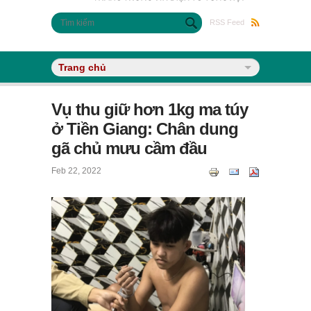
Biểu mẫu tìm kiếm
Tìm kiếm
RSS Feed
Vụ thu giữ hơn 1kg ma túy
ở Tiền Giang: Chân dung
gã chủ mưu cầm đầu
Feb 22, 2022