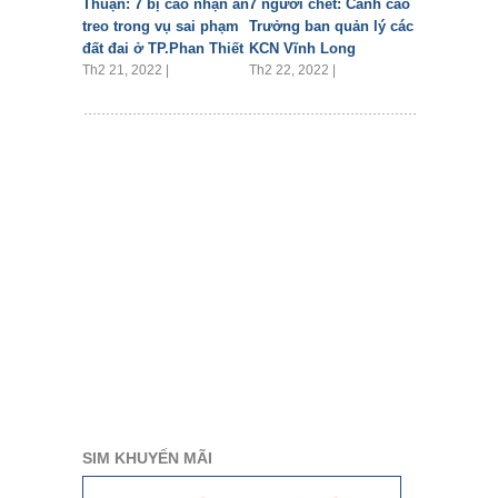
Thuận: 7 bị cáo nhận án
7 người chết: Cảnh cáo
treo trong vụ sai phạm
Trưởng ban quản lý các
đất đai ở TP.Phan Thiết
KCN Vĩnh Long
Th2 21, 2022 |
Th2 22, 2022 |
SIM KHUYẾN MÃI