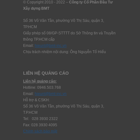
© Copyright 2010 - 2022 –
Công ty Cổ Phần Đầu Tư
Xây dựng BMT
Số 36 Võ Văn Tần, phường Võ Thị Sáu, quận 3,
TP.HCM
Giấy phép số 08/GP-STTTT do Sở Thông tin và Truyền
thông TP.HCM cấp
Email:
hieunt@bmt-inc.vn
Chịu trách nhiệm nội dung: Ông Nguyễn Tố Hiểu
LIÊN HỆ QUẢNG CÁO
Liên hệ quảng cáo:
Hotline: 0946.503.768
Email:
hieunt@bmt-inc.vn
Hỗ trợ & CSKH:
Số 36 Võ Văn Tần, phường Võ Thị Sáu, quận 3,
T.P.HCM
Tel: 028 3930 2322
Fax: 028 3930 4095
Chính sách bảo mật