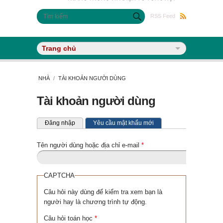
Biểu mẫu tìm kiếm
Tìm kiếm
RSS Feed
NHÀ
/
TÀI KHOẢN NGƯỜI DÙNG
Tài khoản người dùng
Tab chính
(tab hoạt động)
Đăng nhập
Yêu cầu mật khẩu mới
Tên người dùng hoặc địa chỉ e-mail
*
CAPTCHA
Câu hỏi này dùng để kiểm tra xem bạn là
người hay là chương trình tự động.
Câu hỏi toán học
*