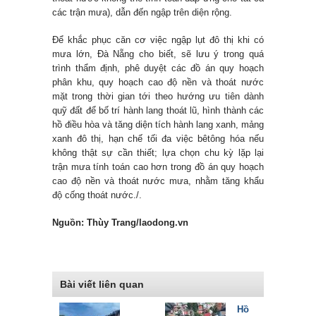
các trận mưa), dẫn đến ngập trên diện rộng.
Để khắc phục căn cơ việc ngập lụt đô thị khi có
mưa lớn, Đà Nẵng cho biết, sẽ lưu ý trong quá
trình thẩm định, phê duyệt các đồ án quy hoạch
phân khu, quy hoạch cao độ nền và thoát nước
mặt trong thời gian tới theo hướng ưu tiên dành
quỹ đất để bố trí hành lang thoát lũ, hình thành các
hồ điều hòa và tăng diện tích hành lang xanh, mảng
xanh đô thị, hạn chế tối đa việc bêtông hóa nếu
không thật sự cần thiết; lựa chọn chu kỳ lặp lại
trận mưa tính toán cao hơn trong đồ án quy hoạch
cao độ nền và thoát nước mưa, nhằm tăng khẩu
độ cống thoát nước./.
Nguồn: Thùy Trang/laodong.vn
Bài viết liên quan
Hồ