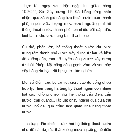
Thực tế, ngay sau trận ngập lụt giữa tháng
10.2022, Sở Xây dựng TP Đà Nẵng từng nhìn
nhận, qua đánh giá năng lực thoát nước của thành
phố, ngoài việc lượng mưa vượt ngưỡng thì hệ
thống thoát nước thành phố còn nhiều bất cập, đặc
biệt là tại khu vực trung tâm thành phố.
Cụ thể, phần lớn, hệ thống thoát nước khu vực
trung tâm thành phố được xây dựng từ lâu và hiện
đã xuống cấp; một số tuyến cống được xây dựng
từ thời Pháp, Mỹ bằng cống gạch vòm và sau này
xây bằng đá hộc, đã bị sụt lở, tắc nghẽn.
Một số điểm cục bộ có tiết diện, cao độ cống chưa
hợp lý. Hiện trạng hạ tầng kỹ thuật ngầm còn nhiều
bất cập, chồng chéo như hệ thống cấp điện, cấp
nước, cáp quang... lắp đặt chạy ngang qua cửa thu
nước, hố ga, qua cống làm giảm khả năng thoát
nước.
Tình trạng lấn chiếm, xâm hại hệ thống thoát nước
như đổ đất đá, rác thải xuống mương cống, hồ điều