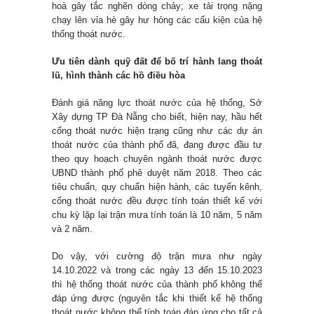
hoà gây tắc nghẽn dòng chảy; xe tải trọng nặng
chạy lên vỉa hè gây hư hỏng các cấu kiện của hệ
thống thoát nước.
Ưu tiên dành quỹ đất để bố trí hành lang thoát
lũ, hình thành các hồ điều hòa
Đánh giá năng lực thoát nước của hệ thống, Sở
Xây dựng TP Đà Nẵng cho biết, hiện nay, hầu hết
cống thoát nước hiện trạng cũng như các dự án
thoát nước của thành phố đã, đang được đầu tư
theo quy hoạch chuyên ngành thoát nước được
UBND thành phố phê duyệt năm 2018. Theo các
tiêu chuẩn, quy chuẩn hiện hành, các tuyến kênh,
cống thoát nước đều được tính toán thiết kế với
chu kỳ lặp lại trận mưa tính toán là 10 năm, 5 năm
và 2 năm.
Do vậy, với cường độ trận mưa như ngày
14.10.2022 và trong các ngày 13 đến 15.10.2023
thì hệ thống thoát nước của thành phố không thể
đáp ứng được (nguyên tắc khi thiết kế hệ thống
thoát nước không thể tính toán đáp ứng cho tất cả