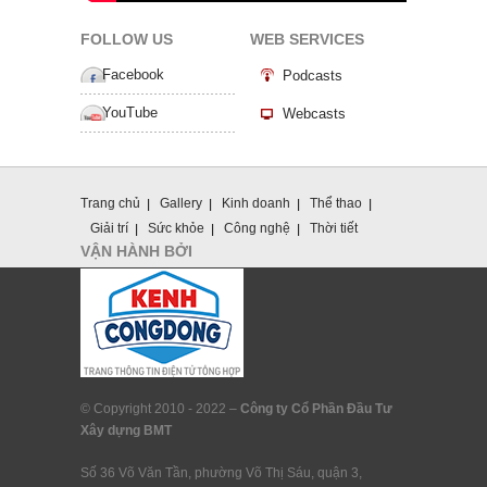
FOLLOW US
WEB SERVICES
Facebook
Podcasts
YouTube
Webcasts
Trang chủ
Gallery
Kinh doanh
Thể thao
Giải trí
Sức khỏe
Công nghệ
Thời tiết
VẬN HÀNH BỞI
© Copyright 2010 - 2022 –
Công ty Cổ Phần Đầu Tư
Xây dựng BMT
Số 36 Võ Văn Tần, phường Võ Thị Sáu, quận 3,