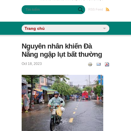
Biểu mẫu tìm kiếm
Tìm kiếm
RSS Feed
Nguyên nhân khiến Đà
Nẵng ngập lụt bất thường
Oct 18, 2023