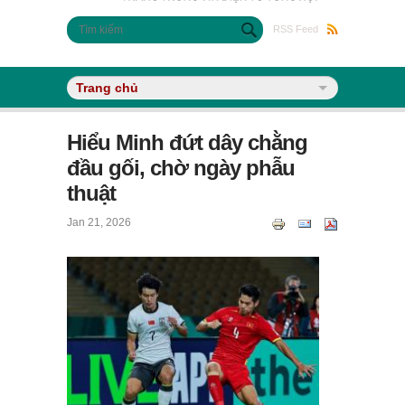
Biểu mẫu tìm kiếm
Tìm kiếm
RSS Feed
Hiểu Minh đứt dây chằng
đầu gối, chờ ngày phẫu
thuật
Jan 21, 2026