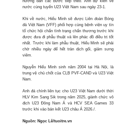
hướng dẫn các bước tiếp theo. Anh dự kiến về
nước cùng tuyển U23 Việt Nam sau ngày 23-1.
Khi về nước, Hiểu Minh sẽ được Liên đoàn Bóng
đá Việt Nam (VFF) phối hợp cùng bệnh viện uy tín
tổ chức hội chẩn tình trạng chấn thương trước khi
được đưa đi phẫu thuật và lên phác đồ điều trị tốt
nhất. Trước khi làm phẫu thuật, Hiểu Minh sẽ phải
chờ nhiều ngày để hết tràn dịch gối, giảm sưng
viêm.
Nguyễn Hiểu Minh sinh năm 2004 tại Hà Nội, là
trung vệ chủ chốt của CLB PVF-CAND và U23 Việt
Nam.
Anh đá chính liên tục cho U23 Việt Nam dưới thời
HLV Kim Sang Sik trong năm 2025, giành chức vô
địch U23 Đông Nam Á và HCV SEA Games 33
trước khi vào bán kết U23 châu Á 2026./.
Nguồn: Ngọc Lê/tuoitre.vn