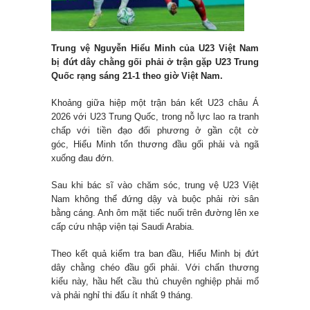
Trung vệ Nguyễn Hiểu Minh của U23 Việt Nam
bị đứt dây chằng gối phải ở trận gặp U23 Trung
Quốc rạng sáng 21-1 theo giờ Việt Nam.
Khoảng giữa hiệp một trận bán kết U23 châu Á
2026 với U23 Trung Quốc, trong nỗ lực lao ra tranh
chấp với tiền đạo đối phương ở gần cột cờ
góc, Hiểu Minh tổn thương đầu gối phải và ngã
xuống đau đớn.
Sau khi bác sĩ vào chăm sóc, trung vệ U23 Việt
Nam không thể đứng dậy và buộc phải rời sân
bằng cáng. Anh ôm mặt tiếc nuối trên đường lên xe
cấp cứu nhập viện tại Saudi Arabia.
Theo kết quả kiểm tra ban đầu, Hiểu Minh bị đứt
dây chằng chéo đầu gối phải. Với chấn thương
kiểu này, hầu hết cầu thủ chuyên nghiệp phải mổ
và phải nghỉ thi đấu ít nhất 9 tháng.