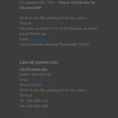
© Copyright 2010 - 2022 –
Công ty Cổ Phần Đầu Tư
Xây dựng BMT
Số 36 Võ Văn Tần, phường Võ Thị Sáu, quận 3,
TP.HCM
Giấy phép số 08/GP-STTTT do Sở Thông tin và Truyền
thông TP.HCM cấp
Email:
hieunt@bmt-inc.vn
Chịu trách nhiệm nội dung: Ông Nguyễn Tố Hiểu
LIÊN HỆ QUẢNG CÁO
Liên hệ quảng cáo:
Hotline: 0946.503.768
Email:
hieunt@bmt-inc.vn
Hỗ trợ & CSKH:
Số 36 Võ Văn Tần, phường Võ Thị Sáu, quận 3,
T.P.HCM
Tel: 028 3930 2322
Fax: 028 3930 4095
Chính sách bảo mật