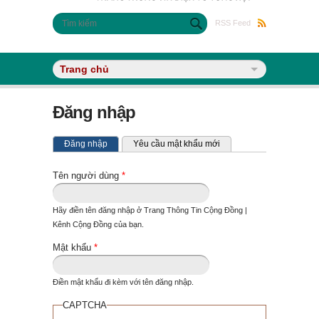
Biểu mẫu tìm kiếm
Tìm kiếm
RSS Feed
Đăng nhập
Tab chính
(tab hoạt động)
Đăng nhập
Yêu cầu mật khẩu mới
Tên người dùng
*
Hãy điền tên đăng nhập ở Trang Thông Tin Cộng Đồng |
Kênh Cộng Đồng của bạn.
Mật khẩu
*
Điền mật khẩu đi kèm với tên đăng nhập.
CAPTCHA