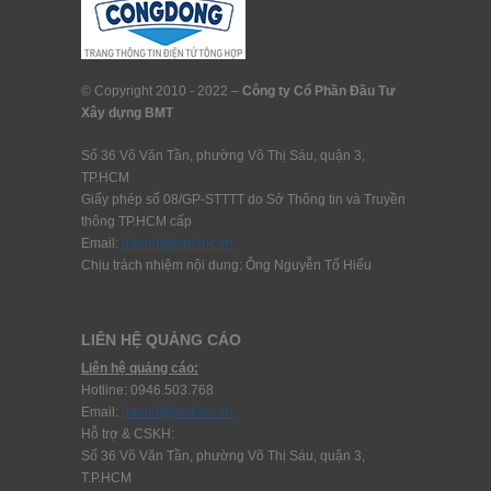
© Copyright 2010 - 2022 –
Công ty Cổ Phần Đầu Tư
Xây dựng BMT
Số 36 Võ Văn Tần, phường Võ Thị Sáu, quận 3,
TP.HCM
Giấy phép số 08/GP-STTTT do Sở Thông tin và Truyền
thông TP.HCM cấp
Email:
hieunt@bmt-inc.vn
Chịu trách nhiệm nội dung: Ông Nguyễn Tố Hiểu
LIÊN HỆ QUẢNG CÁO
Liên hệ quảng cáo:
Hotline: 0946.503.768
Email:
hieunt@bmt-inc.vn
Hỗ trợ & CSKH:
Số 36 Võ Văn Tần, phường Võ Thị Sáu, quận 3,
T.P.HCM